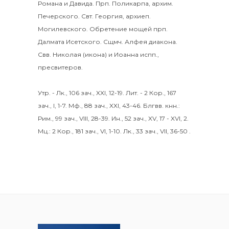
Романа и Давида.
Прп.
Поликарпа
, архим.
Печерского. Свт.
Георгия
, архиеп.
Могилевского. Обретение мощей прп.
Далмата
Исетского. Сщмч.
Алфея
диакона.
Свв.
Николая
(
икона
) и
Иоанна
испп.,
пресвитеров.
Утр. -
Лк., 106 зач., XXI, 12-19.
Лит. -
2 Кор., 167
зач., I, 1-7.
Мф., 88 зач., XXI, 43-46.
Блгвв. кнн.:
Рим., 99 зач., VIII, 28-39.
Ин., 52 зач., XV, 17 - XVI, 2.
Мц.:
2 Кор., 181 зач., VI, 1-10.
Лк., 33 зач., VII, 36-50
.