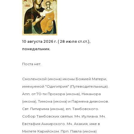
10 августа 2026 г. ( 28 июля ст.ст.),
понедельник.
Поста нет.
Смоленской
(
икона
) иконы Божией Матери,
именуемой "Одигитрия" (Путеводительница).
Апп. от 70-ти
Прохора
(
икона
),
Никанора
(
икона
),
Тимона
(
икона
) и
Пармена
диаконов.
Свт.
Питирима
(
икона
), еп. Тамбовского.
Собор
Тамбовских святых.
Мч.
Иулиана
. Мч.
Евстафия
Анкирского. Мч.
Акакия
, иже в
Милете Карийском. Прп.
Павла
(
икона
)