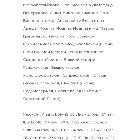
Ксиропотамского. Прп.
Моисея
, чудотворца
Печерского. Сщмч.
Николая
диакона. Прмч.
Василия
, прмцц.
Анастасии
и
Елены
, мчч.
Арефы
,
Иоанна
,
Иоанна
,
Иоанна
и мц.
Мавры
.
Гребневской
(
икона
),
Костромской
и"Умиление"
Серафимо-Дивеевской
(
икона
)
икон Божией Матери. Чтимые списки со
Смоленской иконы Божией Матери:
Устюженская
,
Выдропусская
,
Христофоровская
,
Супрасльская
,
Югская
(
икона
),
Игрицкая
,
Шуйская
(
икона
),
Седмиезерная
,
Сергиевская
(в Троице-
Сергиевой Лавре).
Утр. -
Лк., 4 зач., I, 39-49, 56.
Лит. -
2 Кор., 171 зач.,
II, 3-15.
Мф., 94 зач., XXIII, 13-22.
Богородицы:
Флп., 240 зач., II, 5-11.
Лк., 54 зач., X, 38-42; XI, 27-
28.
Свт.:
Евр., 335 зач., XIII, 17-21.
Лк., 24 зач., VI, 17-