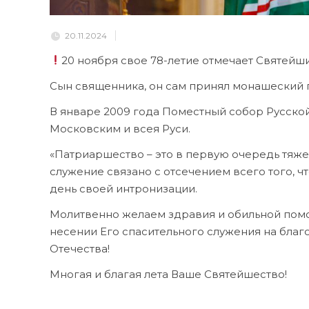
20.11.2024
20 ноября свое 78-летие отмечает Святейш
Сын священника, он сам принял монашеский по
В январе 2009 года Поместный собор Русско
Московским и всея Руси.
«Патриаршество – это в первую очередь тяже
служение связано с отсечением всего того, чт
день своей интронизации.
Молитвенно желаем здравия и обильной пом
несении Его спасительного служения на бла
Отечества!
Многая и благая лета Ваше Святейшество!