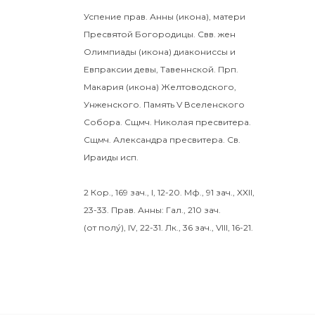
Успение прав.
Анны
(
икона
), матери
Пресвятой Богородицы. Свв. жен
Олимпиады
(
икона
) диакониссы и
Евпраксии
девы, Тавеннской. Прп.
Макария
(
икона
) Желтоводского,
Унженского. Память
V Вселенского
Собора
. Сщмч.
Николая
пресвитера.
Сщмч.
Александра
пресвитера. Св.
Ираиды
исп.
2 Кор., 169 зач., I, 12-20.
Мф., 91 зач., XXII,
23-33.
Прав. Анны:
Гал., 210 зач.
(от полу́), IV, 22-31.
Лк., 36 зач., VIII, 16-21.