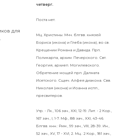
четверг.
Поста нет.
иков для
Мц.
Христины
.
Мчч. блгвв. князей
.
Бориса
(
икона
) и
Глеба
(
икона
), во св.
Крещении Романа и Давида.
Прп.
Поликарпа
, архим. Печерского. Свт.
Георгия
, архиеп. Могилевского.
Обретение мощей прп.
Далмата
Исетского. Сщмч.
Алфея
диакона. Свв.
Николая
(
икона
) и
Иоанна
испп.,
пресвитеров.
Утр. -
Лк., 106 зач., XXI, 12-19.
Лит. -
2 Кор.,
167 зач., I, 1-7.
Мф., 88 зач., XXI, 43-46.
Блгвв. кнн.:
Рим., 99 зач., VIII, 28-39.
Ин.,
52 зач., XV, 17 - XVI, 2.
Мц.:
2 Кор., 181 зач.,