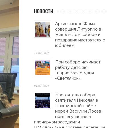
НОВОСТИ
Архиепископ Фома
совершил Литургию в
Никольском соборе и
поздравил настоятеля с
юбилеем
14.07.2026
При соборе начинает
работу детская
творческая студия
«Светлячок»
01.07.2026
Настоятель собора
святителя Николая в
Павшинской пойме
иерей Василий Лосев
принял участие в
пленарном заседании
ПМЮФ-2026 в составе делегации