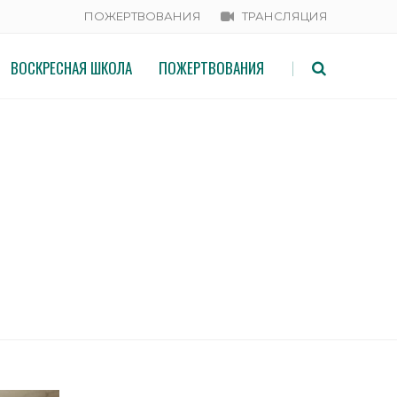
ПОЖЕРТВОВАНИЯ
ТРАНСЛЯЦИЯ
ВОСКРЕСНАЯ ШКОЛА
ПОЖЕРТВОВАНИЯ
|
вской епархии под председательством архиепископа
ЕНИЯ СОСТОЯЛОСЬ
 ОДИНЦОВСКОЙ ЕПАРХИИ ПОД
ОРСКОГО ФОМЫ.