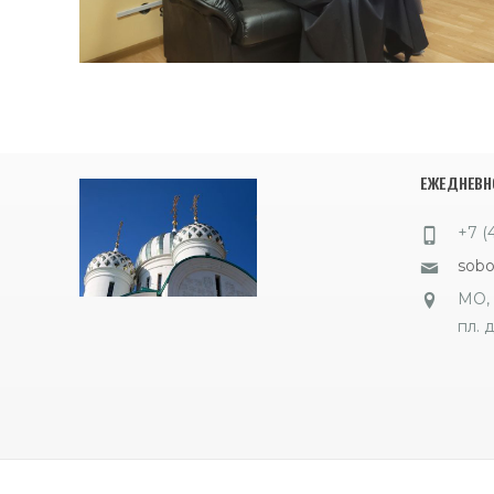
ЕЖЕДНЕВНО
+7 (
sob
МО, 
пл. д