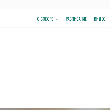
О СОБОРЕ
РАСПИСАНИЕ
ВИДЕО
остоялось завершающее в этом году заседание Епархиального совета Одинцо
ЦОВСКОГО ЕПАРХИАЛЬНОГО УПРАВЛ
ЗАСЕДАНИЕ ЕПАРХИАЛЬНОГО СОВЕТА
ИСКОПА ОДИНЦОВСКОГО И КРАСНОГ