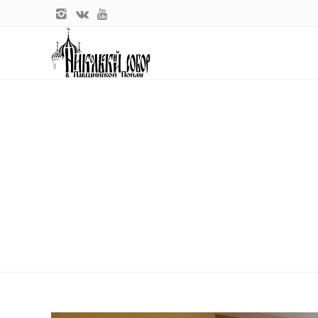
Главная
Новости прихода
24 декабря в здании Одинцовского епархиального управления с
Одинцовского и Красногорского Фомы.
24 ДЕКАБРЯ В ЗДАНИИ ОДИН
ЗАВЕРШАЮЩЕЕ В ЭТОМ ГОДУ 
ПРЕДСЕДАТЕЛЬСТВОМ АРХИЕП