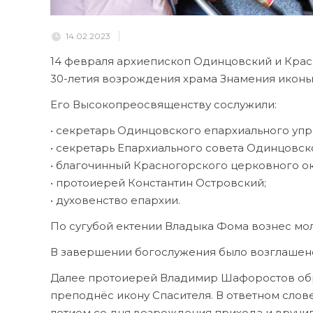
14.02.2023
14 февраля архиепископ Одинцовский и Кра
30-летия возрождения храма Знамения иконы
Его Высокопреосвященству сослужили:
• секретарь Одинцовского епархиального уп
• секретарь Епархиального совета Одинцовск
• благочинный Красногорского церковного 
• протоиерей Константин Островский;
• духовенство епархии.
По сугубой ектении Владыка Фома вознес мол
В завершении богослужения было возглашен
Далее протоиерей Владимир Шафоростов обр
преподнёс икону Спасителя. В ответном слов
летием со дня возрождения прихода и вручи