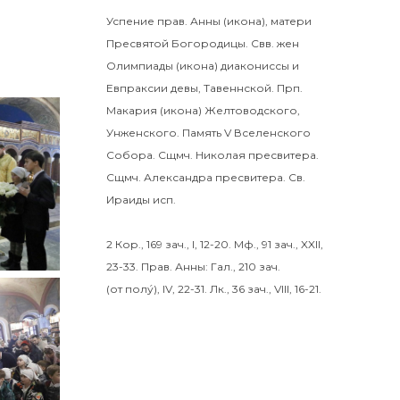
Успение прав.
Анны
(
икона
), матери
Пресвятой Богородицы. Свв. жен
Олимпиады
(
икона
) диакониссы и
Евпраксии
девы, Тавеннской. Прп.
Макария
(
икона
) Желтоводского,
Унженского. Память
V Вселенского
Собора
. Сщмч.
Николая
пресвитера.
Сщмч.
Александра
пресвитера. Св.
Ираиды
исп.
2 Кор., 169 зач., I, 12-20.
Мф., 91 зач., XXII,
23-33.
Прав. Анны:
Гал., 210 зач.
(от полу́), IV, 22-31.
Лк., 36 зач., VIII, 16-21.