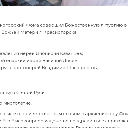
сногорский Фома совершил Божественную литургию в
 Божьей Матери г. Красногорска.
равления иерей Дионисий Казанцев;
ой епархии иерей Василий Лосев;
округа протоиерей Владимир Шафоростов;
итву о Святой Руси.
о многолетие.
атился с приветственным словом к архиепископу Фо
е Его Высокопреосвященство поздравил всех прихожан
л настоятелю храма протоиерею Владимиру крест с