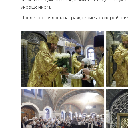
украшением.
После состоялось награждение архиерейским