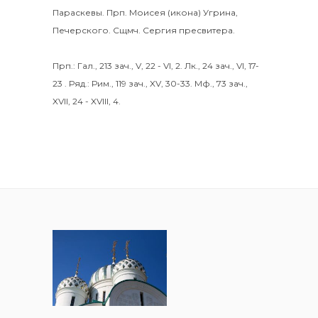
Параскевы
. Прп.
Моисея
(
икона
) Угрина,
Печерского. Сщмч.
Сергия
пресвитера.
Прп.:
Гал., 213 зач., V, 22 - VI, 2.
Лк., 24 зач., VI, 17-
23
. Ряд.:
Рим., 119 зач., XV, 30-33.
Мф., 73 зач.,
XVII, 24 - XVIII, 4.