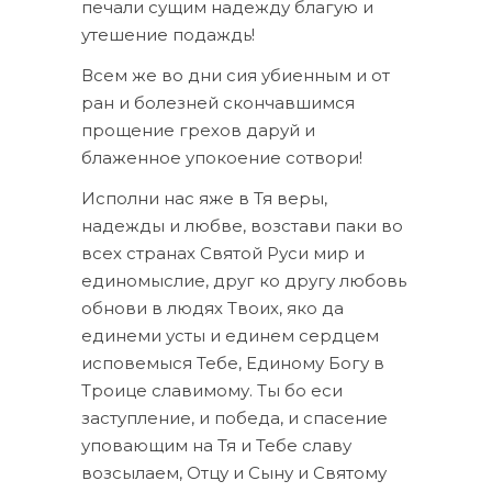
печали сущим надежду благую и
утешение подаждь!
Всем же во дни сия убиенным и от
ран и болезней скончавшимся
прощение грехов даруй и
блаженное упокоение сотвори!
Исполни нас яже в Тя веры,
надежды и любве, возстави паки во
всех странах Святой Руси мир и
единомыслие, друг ко другу любовь
обнови в людях Твоих, яко да
единеми усты и единем сердцем
исповемыся Тебе, Единому Богу в
Троице славимому. Ты бо еси
заступление, и победа, и спасение
уповающим на Тя и Тебе славу
возсылаем, Отцу и Сыну и Святому