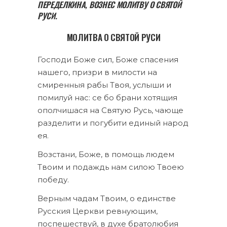
ПЕРЕДЕЛКИНА, ВОЗНЕС МОЛИТВУ О СВЯТОЙ
РУСИ.
МОЛИТВА О СВЯТОЙ РУСИ
Господи Боже сил, Боже спасения
нашего, призри в милости на
смиренныя рабы Твоя, услыши и
помилуй нас: се бо брани хотящия
ополчишася на Святую Русь, чающе
разделити и погубити единый народ
ея.
Возстани, Боже, в помощь людем
Твоим и подаждь нам силою Твоею
победу.
Верным чадам Твоим, о единстве
Русския Церкви ревнующим,
поспешествуй, в духе братолюбия