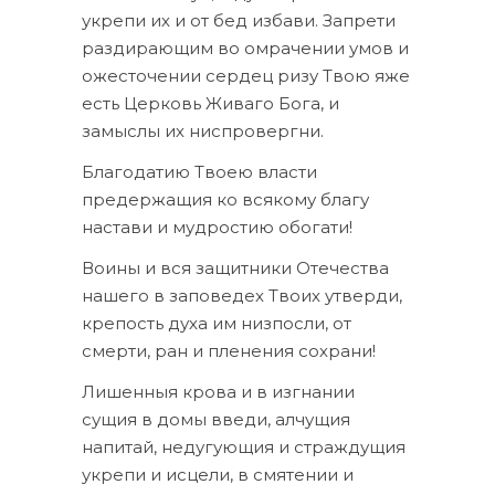
укрепи их и от бед избави. Запрети
раздирающим во омрачении умов и
ожесточении сердец ризу Твою яже
есть Церковь Живаго Бога, и
замыслы их ниспровергни.
Благодатию Твоею власти
предержащия ко всякому благу
настави и мудростию обогати!
Воины и вся защитники Отечества
нашего в заповедех Твоих утверди,
крепость духа им низпосли, от
смерти, ран и пленения сохрани!
Лишенныя крова и в изгнании
сущия в домы введи, алчущия
напитай, недугующия и страждущия
укрепи и исцели, в смятении и