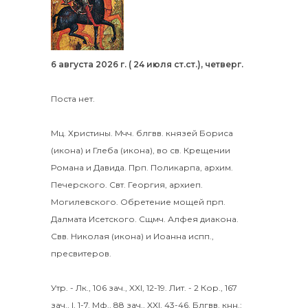
6 августа 2026 г. ( 24 июля ст.ст.), четверг.
Поста нет.
Мц.
Христины
.
Мчч. блгвв. князей
Бориса
(
икона
) и
Глеба
(
икона
), во св. Крещении
Романа и Давида.
Прп.
Поликарпа
, архим.
Печерского. Свт.
Георгия
, архиеп.
Могилевского. Обретение мощей прп.
Далмата
Исетского. Сщмч.
Алфея
диакона.
Свв.
Николая
(
икона
) и
Иоанна
испп.,
пресвитеров.
Утр. -
Лк., 106 зач., XXI, 12-19.
Лит. -
2 Кор., 167
зач., I, 1-7.
Мф., 88 зач., XXI, 43-46.
Блгвв. кнн.: