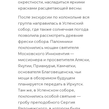
окрестности, насладиться яркими
красками расцветающей весны.
После экскурсии по колокольне вся
группа направилась в Успенский
собор, где также солнечная погода
позволила рассмотреть древние
фрески собора. Паломники
поклонились мощам святителя
Московского Иннокентия —
миссионера и просветителя Аляски,
Якутии, Приамурья, Камчатки,
основателя Благовещенска, чьи
мощи в обозримом будущем
планируется передать в Иркутск.
Там же, в Успенском соборе,
поклонились особой святыне —
гробу преподобного Сергия
Радонежского, в котором были