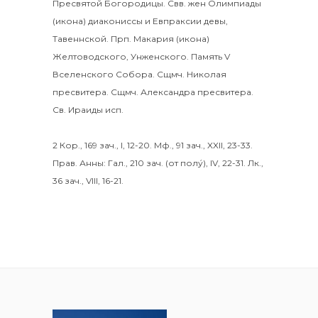
Пресвятой Богородицы. Свв. жен
Олимпиады
(
икона
) диакониссы и
Евпраксии
девы,
Тавеннской. Прп.
Макария
(
икона
)
Желтоводского, Унженского. Память
V
Вселенского Собора
. Сщмч.
Николая
пресвитера. Сщмч.
Александра
пресвитера.
Св.
Ираиды
исп.
2 Кор., 169 зач., I, 12-20.
Мф., 91 зач., XXII, 23-33.
Прав. Анны:
Гал., 210 зач. (от полу́), IV, 22-31.
Лк.,
36 зач., VIII, 16-21.