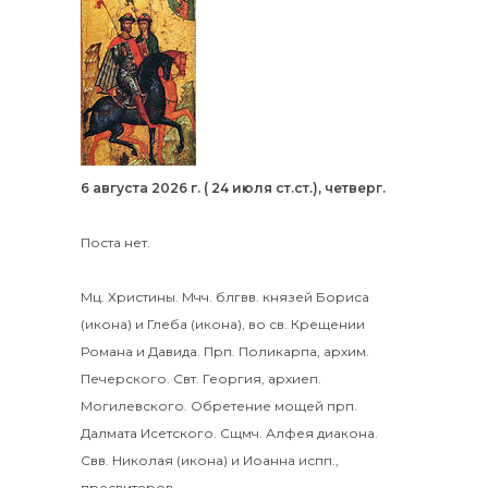
6 августа 2026 г. ( 24 июля ст.ст.), четверг.
Поста нет.
Мц.
Христины
.
Мчч. блгвв. князей
Бориса
(
икона
) и
Глеба
(
икона
), во св. Крещении
Романа и Давида.
Прп.
Поликарпа
, архим.
Печерского. Свт.
Георгия
, архиеп.
Могилевского. Обретение мощей прп.
Далмата
Исетского. Сщмч.
Алфея
диакона.
Свв.
Николая
(
икона
) и
Иоанна
испп.,
пресвитеров.