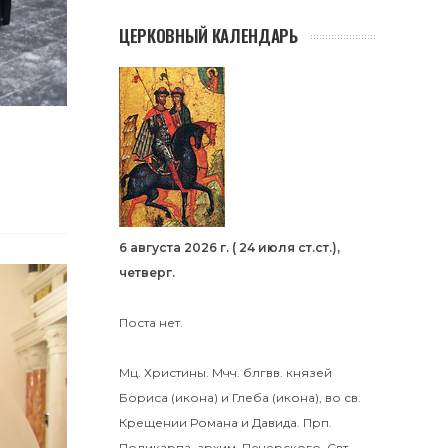
ЦЕРКОВНЫЙ КАЛЕНДАРЬ
6 августа 2026 г. ( 24 июля ст.ст.),
четверг.
Поста нет.
Мц.
Христины
.
Мчч. блгвв. князей
Бориса
(
икона
) и
Глеба
(
икона
), во св.
Крещении Романа и Давида.
Прп.
Поликарпа
, архим. Печерского. Свт.