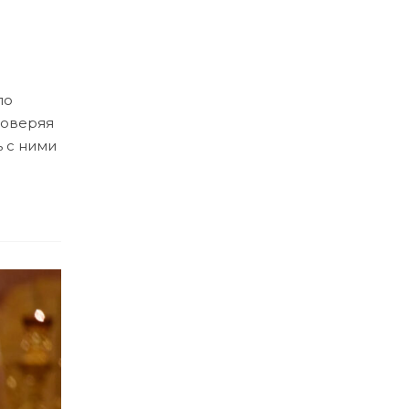
по
товеряя
ь с ними