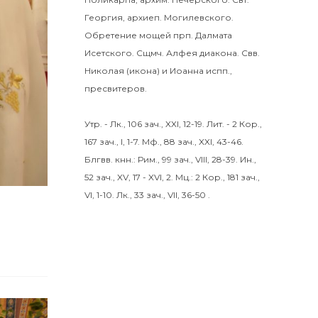
Георгия
, архиеп. Могилевского.
Обретение мощей прп.
Далмата
Исетского. Сщмч.
Алфея
диакона. Свв.
Николая
(
икона
) и
Иоанна
испп.,
пресвитеров.
Утр. -
Лк., 106 зач., XXI, 12-19.
Лит. -
2 Кор.,
167 зач., I, 1-7.
Мф., 88 зач., XXI, 43-46.
Блгвв. кнн.:
Рим., 99 зач., VIII, 28-39.
Ин.,
52 зач., XV, 17 - XVI, 2.
Мц.:
2 Кор., 181 зач.,
VI, 1-10.
Лк., 33 зач., VII, 36-50
.