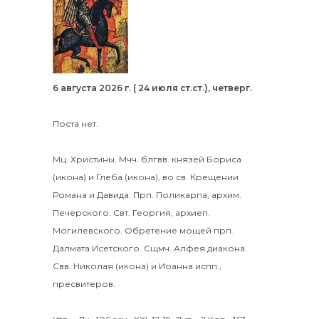
6 августа 2026 г. ( 24 июля ст.ст.), четверг.
Поста нет.
Мц.
Христины
.
Мчч. блгвв. князей
Бориса
(
икона
) и
Глеба
(
икона
), во св. Крещении
Романа и Давида.
Прп.
Поликарпа
, архим.
Печерского. Свт.
Георгия
, архиеп.
Могилевского. Обретение мощей прп.
Далмата
Исетского. Сщмч.
Алфея
диакона.
Свв.
Николая
(
икона
) и
Иоанна
испп.,
пресвитеров.