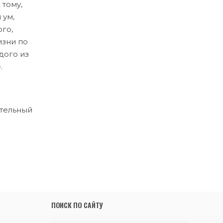
 тому,
 ум,
го,
изни по
дого из
.
ительный
ПОИСК ПО САЙТУ