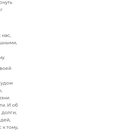
рнуть
ог
 нас,
ашными,
му.
своей
судом
,
зни.
ти. И об
 долги,
юдей,
к тому,