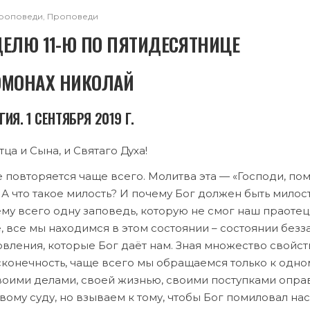
роповеди
,
Проповеди
ДЕЛЮ 11-Ю ПО ПЯТИДЕСЯТНИЦЕ
ОМОНАХ НИКОЛАЙ
ИЯ. 1 СЕНТЯБРЯ 2019 Г.
ца и Сына, и Святаго Духа!
е повторяется чаще всего. Молитва эта — «Господи, пом
 А что такое милость? И почему Бог должен быть милос
ему всего одну заповедь, которую не смог наш праоте
, все мы находимся в этом состоянии – состоянии безз
овления, которые Бог даёт нам. Зная множество свойст
сконечность, чаще всего мы обращаемся только к одном
своими делами, своей жизнью, своими поступками опра
му суду, но взываем к тому, чтобы Бог помиловал нас.