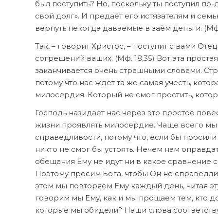
был поступить? Но, поскольку ты поступил по-
свой долг». И предаёт его истязателям и сем
вернуть некогда даваемые в заём деньги. (Мф.
Так, – говорит Христос, – поступит с вами От
согрешений ваших. (Мф. 18,35) Вот эта проста
заканчивается очень страшными словами. Стр
потому что нас ждёт та же самая учесть, кото
милосердия. Который не смог простить, котор
Господь назидает нас через это простое пове
жизни проявлять милосердие. Чаще всего мы 
справедливости, потому что, если бы просил
никто не смог бы устоять. Нечем нам оправда
обещания Ему не идут ни в какое сравнение 
Поэтому просим Бога, чтобы Он не справедлив
этом мы повторяем Ему каждый день, читая эту
говорим мы Ему, как и мы прощаем тем, кто д
которые мы обидели? Наши слова соответству