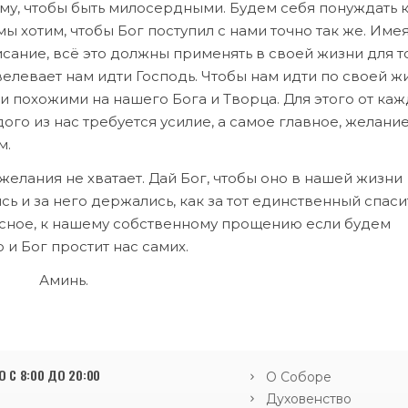
му, чтобы быть милосердными. Будем себя понуждать к
ы хотим, чтобы Бог поступил с нами точно так же. Имея
ание, всё это должны применять в своей жизни для то
елевает нам идти Господь. Чтобы нам идти по своей ж
 похожими на нашего Бога и Творца. Для этого от каж
дого из нас требуется усилие, а самое главное, желание
м.
елания не хватает. Дай Бог, чтобы оно в нашей жизни
ись и за него держались, как за тот единственный спас
есное, к нашему собственному прощению если будем
и Бог простит нас самих.
Аминь.
 С 8:00 ДО 20:00
О Соборе
Духовенство