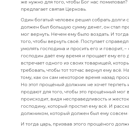
же нужно для того, чтобы Бог нас помиловал
предлагает святая Церковь.
Один богатый человек решил собрать долги со
должен был большую сумму денег, он стал про
мог вернуть. Нечем ему было воздать. И тогд
того, чтобы вернуть своё. Поступает справедл
умолять господина и просить его и говорит, – 
господин даёт ему время и прощает ему его д
встречает одного из своих товарищей, котор
требовать, чтобы тот тотчас вернул ему всё. Н
тому, как он сам некоторое время назад просил
Но этот прощёный должник не хочет терпеть и
продают для того, чтобы это прощённый мог в
происходит, видя несправедливость и жесток
господину, который простил ему всё. И расска
должником, который должен был ему совсем
И тогда царь, призвав этого прощёного должни