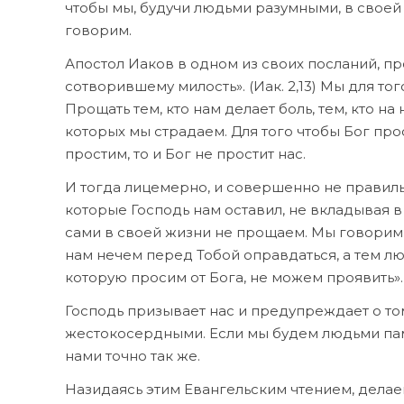
чтобы мы, будучи людьми разумными, в своей ж
говорим.
Апостол Иаков в одном из своих посланий, про
сотворившему милость». (Иак. 2,13) Мы для т
Прощать тем, кто нам делает боль, тем, кто на
которых мы страдаем. Для того чтобы Бог про
простим, то и Бог не простит нас.
И тогда лицемерно, и совершенно не правил
которые Господь нам оставил, не вкладывая в
сами в своей жизни не прощаем. Мы говорим Е
нам нечем перед Тобой оправдаться, а тем лю
которую просим от Бога, не можем проявить».
Господь призывает нас и предупреждает о том
жестокосердными. Если мы будем людьми памя
нами точно так же.
Назидаясь этим Евангельским чтением, делае