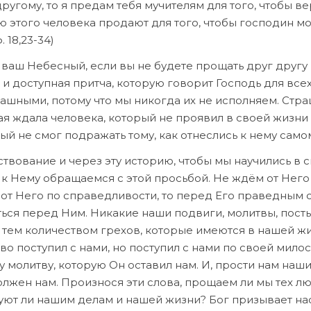
другому, то я предам тебя мучителям для того, чтобы ве
ью этого человека продают для того, чтобы господин м
 18,23-34)
ец ваш Небесный, если вы не будете прощать друг другу
я и доступная притча, которую говорит Господь для всех
ашными, потому что мы никогда их не исполняем. Стр
рая ждала человека, который не проявил в своей жизни
ый не смог подражать тому, как отнеслись к нему само
ствование и через эту историю, чтобы мы научились в 
к Нему обращаемся с этой просьбой. Не ждём от Него
и от Него по справедливости, то перед Его праведным 
ться перед Ним. Никакие наши подвиги, молитвы, посты
с тем количеством грехов, которые имеются в нашей жи
о поступил с нами, но поступил с нами по своей милос
 молитву, которую Он оставил нам. И, прости нам наши
олжен нам. Произнося эти слова, прощаем ли мы тех л
ют ли нашим делам и нашей жизни? Бог призывает нас 