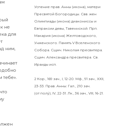
ам
Успение прав.
Анны
(
икона
), матери
Пресвятой Богородицы. Свв. жен
орый
Олимпиады
(
икона
) диакониссы и
к не
Евпраксии
девы, Тавеннской. Прп.
ека для
Макария
(
икона
) Желтоводского,
ет
Унженского. Память
V Вселенского
ад ним,
Собора
. Сщмч.
Николая
пресвитера.
Сщмч.
Александра
пресвитера. Св.
ачинает
Ираиды
исп.
подобно
 тебе».
2 Кор., 169 зач., I, 12-20.
Мф., 91 зач., XXII,
23-33.
Прав. Анны:
Гал., 210 зач.
что
(от полу́), IV, 22-31.
Лк., 36 зач., VIII, 16-21.
му
должен