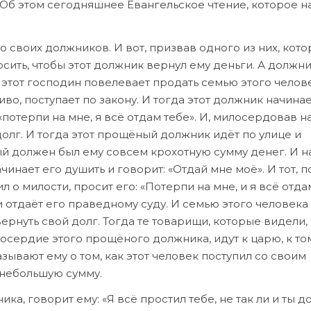
? Об этом сегодняшнее Евангельское чтение, которое н
 своих должников. И вот, призвав одного из них, кот
сить, чтобы этот должник вернул ему деньги. А должни
а этот господин повелевает продать семью этого челов
иво, поступает по закону. И тогда этот должник начина
«потерпи на мне, я всё отдам тебе». И, милосердовав н
олг. И тогда этот прощёный должник идёт по улице и
ый должен был ему совсем крохотную сумму денег. И н
ачинает его душить и говорит: «Отдай мне моё». И тот, 
 о милости, просит его: «Потерпи на мне, и я всё отдам
 отдаёт его праведному суду. И семью этого человека
ернуть свой долг. Тогда те товарищи, которые видели, 
осердие этого прощёного должника, идут к царю, к то
зывают ему о том, как этот человек поступил со своим
 небольшую сумму.
ка, говорит ему: «Я всё простил тебе, не так ли и ты 