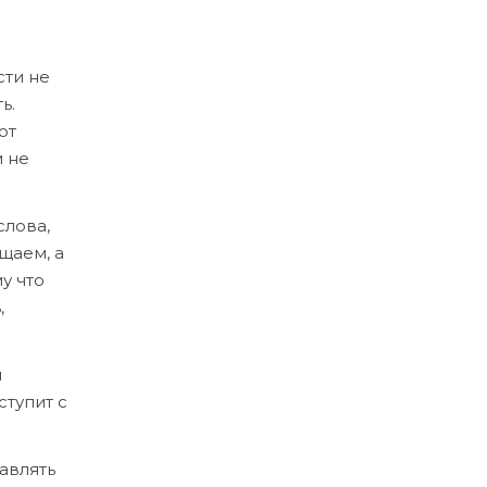
сти не
ь.
от
м не
слова,
щаем, а
у что
,
и
тупит с
авлять