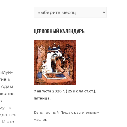
ЦЕРКОВНЫЙ КАЛЕНДАРЬ
илуй».
тив к
ц Адам
7 августа 2026 г. ( 25 июля ст.ст.),
акония.
пятница.
в
у – к
День постный. Пища с растительным
вдаться
маслом.
 И что