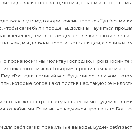
изни давали ответ за то, что мы делаем и за то, что мы
должая эту тему, говорит очень просто: «Суд без мило
ого, чтобы сами были прощены, должны научиться прощат
 нас клевещет, тем, кто нам делает всякие плохие вещи, 
стил нам, мы должны простить этих людей, а если мы и
ьно произносим мы молитву Господню. Произносим те 
 них никакого смысла. Говорим, прости нам, как мы про
му: «Господи, помилуй нас, будь милостив к нам, потом
дям, которые согрешают против нас, такую же милость
, что нас ждёт страшная участь, если мы будем людьм
тозлобными. Если мы не научимся прощать, то Бог пос
м для себя самих правильные выводы. Будем себя заст