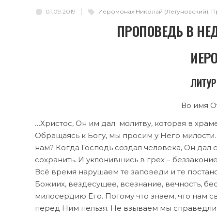
01.09.2019
Иеромонах Николай (Летуновский)
,
П
ПРОПОВЕДЬ В НЕ
ИЕР
ЛИТУРГ
Во имя От
…Христос, Он им дал молитву, которая в храм
Обращаясь к Богу, мы просим у Него милости.
нам? Когда Господь создал человека, Он дал 
сохранить. И уклонившись в грех – беззаконие
Всё время нарушаем те заповеди и те постан
Божиих, вездесущее, всезнание, вечность, бе
милосердию Его. Потому что знаем, что нам 
перед Ним нельзя. Не взываем мы справедливо