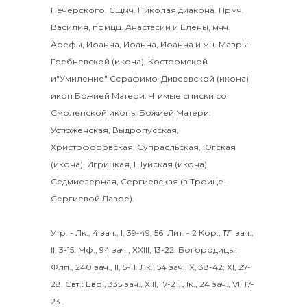
Печерского. Сщмч.
Николая
диакона. Прмч.
Василия
, прмцц.
Анастасии
и
Елены
, мчч.
Арефы
,
Иоанна
,
Иоанна
,
Иоанна
и мц.
Мавры
.
Гребневской
(
икона
),
Костромской
и"Умиление"
Серафимо-Дивеевской
(
икона
)
икон Божией Матери. Чтимые списки со
Смоленской иконы Божией Матери:
Устюженская
,
Выдропусская
,
Христофоровская
,
Супрасльская
,
Югская
(
икона
),
Игрицкая
,
Шуйская
(
икона
),
Седмиезерная
,
Сергиевская
(в Троице-
Сергиевой Лавре).
Утр. -
Лк., 4 зач., I, 39-49, 56.
Лит. -
2 Кор., 171 зач.,
II, 3-15.
Мф., 94 зач., XXIII, 13-22.
Богородицы:
Флп., 240 зач., II, 5-11.
Лк., 54 зач., X, 38-42; XI, 27-
28.
Свт.:
Евр., 335 зач., XIII, 17-21.
Лк., 24 зач., VI, 17-
23
.