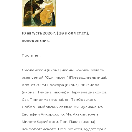
10 августа 2026 г. ( 28 июля ст.ст.),
понедельник.
Поста нет.
Смоленской
(
икона
) иконы Божией Матери,
именуемой "Одигитрия" (Путеводительница).
Апп. от 70-ти
Прохора
(
икона
),
Никанора
(
икона
),
Тимона
(
икона
) и
Пармена
диаконов.
Свт.
Питирима
(
икона
), еп. Тамбовского.
Собор
Тамбовских святых.
Мч.
Иулиана
. Мч.
Евстафия
Анкирского. Мч.
Акакия
, иже в
Милете Карийском. Прп.
Павла
(
икона
)
Ксиропотамского. Прп.
Моисея
, чудотворца