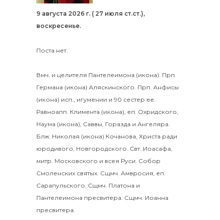
9 августа 2026 г. ( 27 июля ст.ст.),
воскресенье.
Поста нет.
Вмч. и целителя
Пантелеимона
(
икона
).
Прп.
Германа
(
икона
) Аляскинского. Прп.
Анфисы
(
икона
) исп., игумении и 90 сестер ее.
Равноапп.
Климента
(
икона
), еп. Охридского,
Наума
(
икона
),
Саввы
,
Горазда
и
Ангеляра
.
Блж.
Николая
(
икона
) Кочанова, Христа ради
юродивого, Новгородского. Свт.
Иоасафа
,
митр. Московского и всея Руси.
Собор
Смоленских святых
.
Сщмч.
Амвросия
, еп.
Сарапульского. Сщмч.
Платона
и
Пантелеимона
пресвитера. Сщмч.
Иоанна
пресвитера.