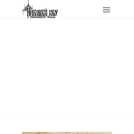
Главная
Проповедь в Неделю 28-ую по Пятидесятнице,
святых праотец
ПРОПОВЕДЬ В НЕДЕЛЮ
28-УЮ ПО
ПЯТИДЕСЯТНИЦЕ,
СВЯТЫХ ПРАОТЕЦ