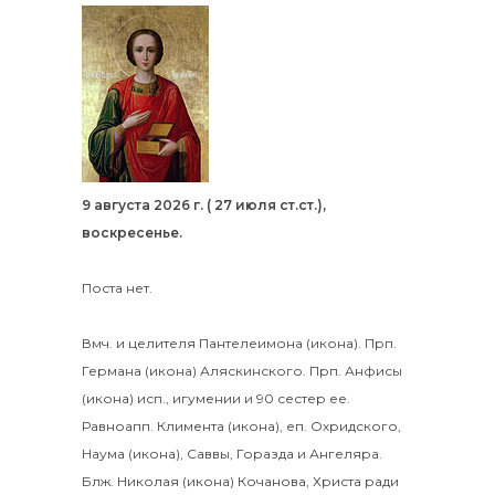
9 августа 2026 г. ( 27 июля ст.ст.),
воскресенье.
Поста нет.
Вмч. и целителя
Пантелеимона
(
икона
).
Прп.
Германа
(
икона
) Аляскинского. Прп.
Анфисы
(
икона
) исп., игумении и 90 сестер ее.
Равноапп.
Климента
(
икона
), еп. Охридского,
Наума
(
икона
),
Саввы
,
Горазда
и
Ангеляра
.
Блж.
Николая
(
икона
) Кочанова, Христа ради