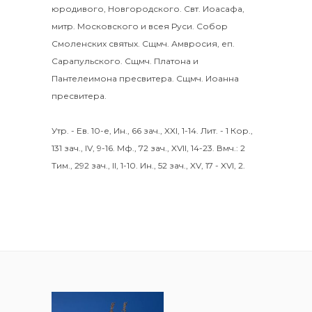
юродивого, Новгородского. Свт.
Иоасафа
,
митр. Московского и всея Руси.
Собор
Смоленских святых
.
Сщмч.
Амвросия
, еп.
Сарапульского. Сщмч.
Платона
и
Пантелеимона
пресвитера. Сщмч.
Иоанна
пресвитера.
Утр. - Ев. 10-е,
Ин., 66 зач., XXI, 1-14.
Лит. -
1 Кор.,
131 зач., IV, 9-16.
Мф., 72 зач., XVII, 14-23.
Вмч.:
2
Тим., 292 зач., II, 1-10.
Ин., 52 зач., XV, 17 - XVI, 2.