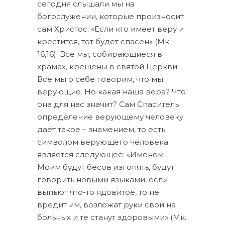
сегодня слышали мы на
богослужении, которые произносит
сам Христос: «Если кто имеет веру и
крестится, тот будет спасён» (Мк.
16,16). Все мы, собирающиеся в
храмах, крещены в святой Церкви.
Все мы о себе говорим, что мы
верующие. Но какая наша вера? Что
она для нас значит? Сам Спаситель
определение верующему человеку
даёт такое – знамением, то есть
символом верующего человека
является следующее: «Именем
Моим будут бесов изгонять, будут
говорить новыми языками, если
выпьют что-то ядовитое, то не
вредит им, возложат руки свои на
больных и те станут здоровыми» (Мк.