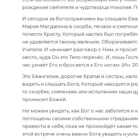
рождения святителя и чудотворца Николая. 
И сегодня за богослужением вы слышали Еван
Мария Магдалина в скорби, печали и смятени
почести Христу, Который наспех был погребён,
не удивляется такому явлению. Оборачивается
Учителя. И начинает разговор с Ним, и просит 
место, куда Он это Тело перенёс. И, лишь Госп
час узнаёт Его и бросается к Его ногам. (Ин. 20,
Это Евангелие, дорогие братья и сёстры, нап
видеть и слышать Бога, Который находится ря
то скорбях, смятениях или испытаниях наши д
промысел Божий.
Не можем увидеть, как Бог о нас заботится и 
поглощены своими собственными страданиями
привести в себя, пока не произойдёт какая-то
этой встрече очень важно Бога увидеть и услы