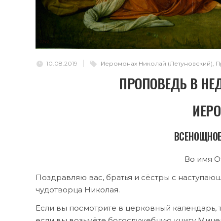
10.08.2019
Иеромонах Николай (Летуновский)
,
П
ПРОПОВЕДЬ В НЕ
ИЕРО
ВСЕНОЩНОЕ 
Во имя От
Поздравляю вас, братья и сёстры с наступаю
чудотворца Николая.
Если вы посмотрите в церковный календарь, то
если вы возьмёте богослужебную книгу Минею,