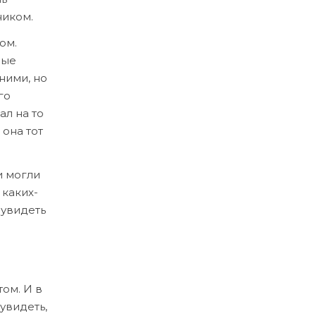
ником.
ом.
ные
ними, но
го
ал на то
 она тот
и могли
 каких-
 увидеть
том. И в
увидеть,