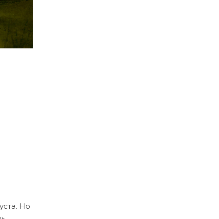
уста. Но
нь