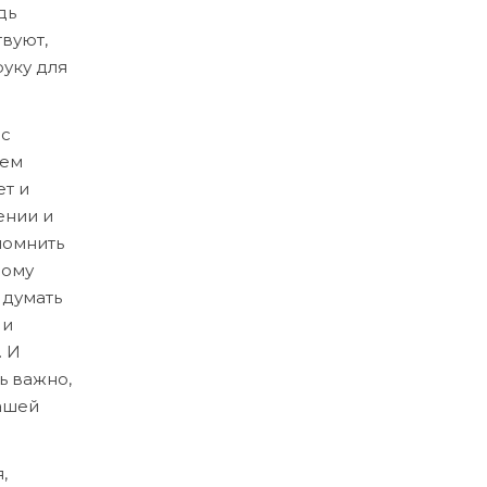
дь
твуют,
руку для
ас
сем
ет и
ении и
помнить
дому
 думать
 и
. И
ь важно,
нашей
,