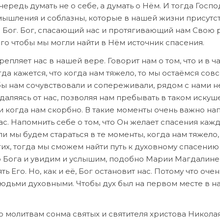
чередь думать не о себе, а думать о Нём. И тогда Госпо
змышления и соблазны, которые в нашей жизни присутс
я Бог. Бог, спасающий нас и протягивающий нам Свою 
ого чтобы мы могли найти в Нём источник спасения.
епляет нас в нашей вере. Говорит нам о том, что и в ч
да кажется, что когда нам тяжело, то мы остаёмся сов
бы нам сочувствовали и сопереживали, рядом с нами н
тдаляясь от нас, позволяя нам пребывать в таком искуш
и когда нам скорбно. В такие моменты очень важно на
 нас. Напомнить себе о том, что Он желает спасения каж
ли мы будем стараться в те моменты, когда нам тяжело,
ругих, тогда мы сможем найти путь к духовному спасению
ю Бога и увидим и услышим, подобно Марии Магдалине
 Его. Но, как и её, Бог остановит нас. Потому что очен
людьми духовными. Чтобы дух был на первом месте в 
о молитвам сонма святых и святителя христова Николая