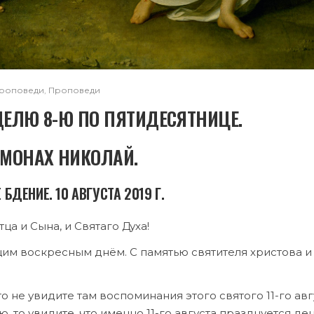
роповеди
,
Проповеди
ДЕЛЮ 8-Ю ПО ПЯТИДЕСЯТНИЦЕ.
МОНАХ НИКОЛАЙ.
БДЕНИЕ. 10 АВГУСТА 2019 Г.
ца и Сына, и Святаго Духа!
щим воскресным днём. С памятью святителя христова и
 не увидите там воспоминания этого святого 11-го авг
 то увидите, что именно 11-го августа празднуется де