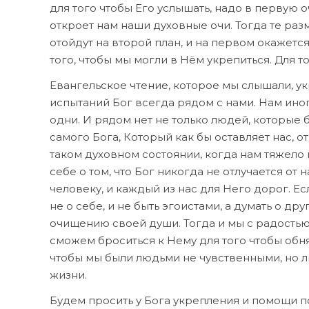
для того чтобы Его услышать, надо в первую о
откроет нам наши духовные очи. Тогда те ра
отойдут на второй план, и на первом окажетс
того, чтобы мы могли в Нём укрепиться. Для т
Евангельское чтение, которое мы слышали, укр
испытаний Бог всегда рядом с нами. Нам иног
одни. И рядом нет не только людей, которые 
самого Бога, Который как бы оставляет нас, о
таком духовном состоянии, когда нам тяжело 
себе о том, что Бог никогда не отлучается от
человеку, и каждый из нас для Него дорог. Ес
не о себе, и не быть эгоистами, а думать о д
очищению своей души. Тогда и мы с радость
сможем броситься к Нему для того чтобы обнять
чтобы мы были людьми не чувственными, но 
жизни.
Будем просить у Бога укрепления и помощи п