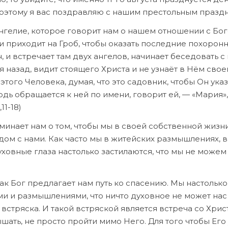
Поэтому я вас поздравляю с нашим престольным празд
гелие, которое говорит нам о нашем отношении с Бог
и приходит на Гроб, чтобы оказать последние похорон
 и встречает там двух ангелов, начинает беседовать с 
 назад, видит стоящего Христа и не узнаёт в Нём свое
этого Человека, думая, что это садовник, чтобы Он указ
одь обращается к ней по имени, говорит ей, — «Мария»,
11-18)
оминает нам о том, чтобы мы в своей собственной жизн
дом с нами. Как часто мы в житейских размышлениях, в
уховные глаза настолько застилаются, что мы не можем
как Бог предлагает нам путь ко спасению. Мы настолько
 и размышлениями, что ничто духовное не может нас
 встряска. И такой встряской является встреча со Хрис
шать, не просто пройти мимо Него. Для того чтобы Его 