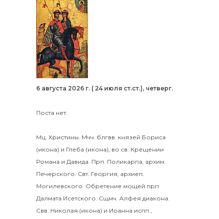
6 августа 2026 г. ( 24 июля ст.ст.), четверг.
Поста нет.
Мц.
Христины
.
Мчч. блгвв. князей
Бориса
(
икона
) и
Глеба
(
икона
), во св. Крещении
Романа и Давида.
Прп.
Поликарпа
, архим.
Печерского. Свт.
Георгия
, архиеп.
Могилевского. Обретение мощей прп.
Далмата
Исетского. Сщмч.
Алфея
диакона.
Свв.
Николая
(
икона
) и
Иоанна
испп.,