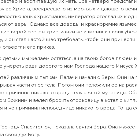
х се­стер и вос­пи­тав­шую их мать. Все чет­ве­ро пред­ста­л
е­ру во Хри­ста, вос­крес­ше­го из мерт­вых и да­ю­ще­го веч­
ло­стью юных хри­сти­а­нок, им­пе­ра­тор ото­слал их к од­
ь­ся от ве­ры. Од­на­ко все до­во­ды и крас­но­ре­чие язы­че­
ю­щие ве­рой сест­ры хри­сти­ан­ки не из­ме­ни­ли сво­их убеж
ну, и он стал на­стой­чи­во тре­бо­вать, чтобы они при­нес­ли
м от­верг­ли его при­каз.
о детьми мы же­ла­ем остать­ся, а на тво­их бо­гов плю­ем 
е уме­реть ра­ди до­ро­го­го нам Гос­по­да на­ше­го Иису­са 
тей раз­лич­ным пыт­кам. Па­ла­чи на­ча­ли с Ве­ры. Они на г
­ры­вая ча­сти от ее те­ла. По­том они по­ло­жи­ли ее на рас­
 при­чи­нил ни­ка­ко­го вре­да те­лу свя­той му­че­ни­цы. Обе
ом Бо­жи­им и ве­лел бро­сить от­ро­ко­ви­цу в ко­тел с ки­пя
 и не при­чи­нил ис­по­вед­ни­це ни­ка­ко­го вре­да. То­гда е
ос­по­ду Спа­си­те­лю», – ска­за­ла свя­тая Ве­ра. Она му­же­с
ла свой дух Бо­гу.