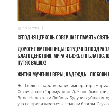
30.09.2022
СЕГОДНЯ ЦЕРКОВЬ СОВЕРШАЕТ ПАМЯТЬ СВЯТ
ДОРОГИЕ ИМЕНИННИЦЫ! СЕРДЕЧНО ПОЗДРАВЛ
БЛАГОДЕНСТВИЯ, МИРА И БОЖЬЕГО БЛАГОСЛО
ПУТЯХ ВАШИХ!
ЖИТИЯ МУЧЕНИЦ ВЕРЫ, НАДЕЖДЫ, ЛЮБОВИ И
Во II ве­ке, в цар­ство­ва­ние им­пе­ра­то­ра Адри­а
Со­фия зна­чит “пре­муд­рость”). У нее бы­ли три д
Ве­ра, На­деж­да и Лю­бовь. Бу­дучи глу­бо­ко ве­ру
уча не при­вя­зы­вать­ся к зем­ным бла­гам. Слух о