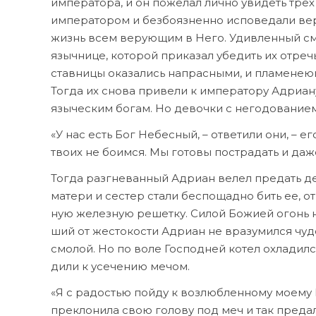
им­пе­ра­то­ра, и он по­же­лал лич­но уви­деть тре
им­пе­ра­то­ром и без­бо­яз­нен­но ис­по­ве­да­ли в
жизнь всем ве­ру­ю­щим в Него. Удив­лен­ный сме­
языч­ни­це, ко­то­рой при­ка­зал убе­дить их от­реч
став­ни­цы ока­за­лись на­прас­ны­ми, и пла­ме­не­
То­гда их сно­ва при­ве­ли к им­пе­ра­то­ру Адри­а­
язы­че­ским бо­гам. Но де­воч­ки с него­до­ва­ни­е
«У нас есть Бог Небес­ный, – от­ве­тили они, – ег
тво­их не бо­им­ся. Мы го­то­вы по­стра­дать и да­ж
То­гда раз­гне­ван­ный Адри­ан ве­лел пре­дать де­
ма­те­ри и се­стер ста­ли бес­по­щад­но бить ее, от
ную же­лез­ную ре­шет­ку. Си­лой Бо­жи­ей огонь не
ший от же­сто­ко­сти Адри­ан не вра­зу­мил­ся чу­д
смо­лой. Но по во­ле Гос­под­ней ко­тел охла­дил­ся
ди­ли к усе­че­нию ме­чом.
«Я с ра­до­стью пой­ду к воз­люб­лен­но­му мо­е­му Г
пре­кло­ни­ла свою го­ло­ву под меч и так пре­да­