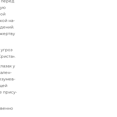
и пе­ред
ную
ной
ской на­
­де­ний.
 жерт­ву
и угроз
Хри­ста».
ла­зах у
ка­лен­
­зу­мев­
­щей
е при­су­
твен­но