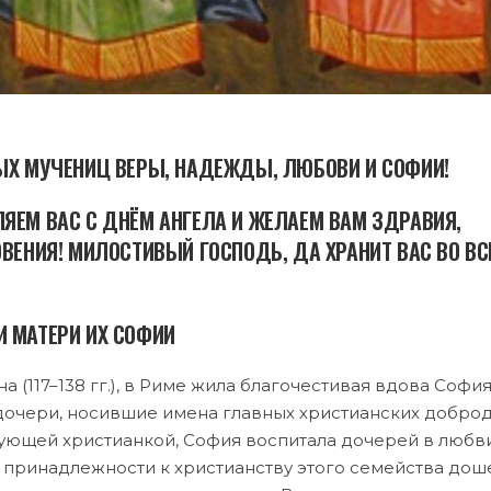
ЫХ МУЧЕНИЦ ВЕРЫ, НАДЕЖДЫ, ЛЮБОВИ И СОФИИ!
ЯЕМ ВАС С ДНЁМ АНГЕЛА И ЖЕЛАЕМ ВАМ ЗДРАВИЯ,
ВЕНИЯ! МИЛОСТИВЫЙ ГОСПОДЬ, ДА ХРАНИТ ВАС ВО ВС
 МАТЕРИ ИХ СОФИИ
­на (117–138 гг.), в Ри­ме жи­ла бла­го­че­сти­вая вдо­ва Со­фи
о­че­ри, но­сив­шие име­на глав­ных хри­сти­ан­ских доб­ро­д
­ю­щей хри­сти­ан­кой, Со­фия вос­пи­та­ла до­че­рей в люб­ви
 при­над­леж­но­сти к хри­сти­ан­ству это­го се­мей­ства до­