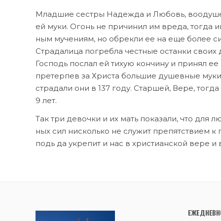
Млад­шие сест­ры На­деж­да и Лю­бовь, во­оду­ше
ей му­ки. Огонь не при­чи­нил им вре­да, то­гда и
ным му­че­ни­ям, но об­рек­ли ее на еще бо­лее си
Стра­да­ли­ца по­греб­ла чест­ные остан­ки сво­их 
Гос­подь по­слал ей тихую кон­чи­ну и при­нял ее 
пре­тер­пев за Хри­ста боль­шие ду­шев­ные му­ки,
стра­да­ли они в 137 го­ду. Стар­шей, Ве­ре, то­гда
9 лет.
Так три де­воч­ки и их мать по­ка­за­ли, что для лю­
ных сил ни­сколь­ко не слу­жит пре­пят­стви­ем к п
подь да укре­пит и нас в хри­сти­ан­ской ве­ре и 
ЕЖЕДНЕВНО