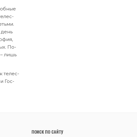
доб­ные
е­лес­
детьми.
й день
о­фия,
тых. По­
, – лишь
к те­лес­
ми Гос­
ПОИСК ПО САЙТУ