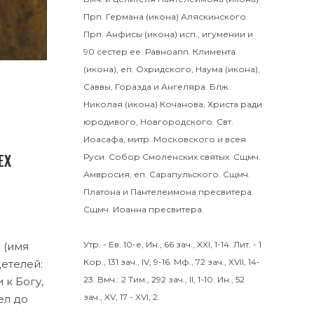
Прп.
Германа
(
икона
) Аляскинского.
Прп.
Анфисы
(
икона
) исп., игумении и
90 сестер ее. Равноапп.
Климента
(
икона
), еп. Охридского,
Наума
(
икона
),
Саввы
,
Горазда
и
Ангеляра
. Блж.
Николая
(
икона
) Кочанова, Христа ради
юродивого, Новгородского. Свт.
Иоасафа
, митр. Московского и всея
ЕХ
Руси.
Собор Смоленских святых
.
Сщмч.
Амвросия
, еп. Сарапульского. Сщмч.
Платона
и
Пантелеимона
пресвитера.
Сщмч.
Иоанна
пресвитера.
Утр. - Ев. 10-е,
Ин., 66 зач., XXI, 1-14.
Лит. -
1
я (имя
Кор., 131 зач., IV, 9-16.
Мф., 72 зач., XVII, 14-
е­те­лей:
23.
Вмч.:
2 Тим., 292 зач., II, 1-10.
Ин., 52
 к Бо­гу,
зач., XV, 17 - XVI, 2.
шел до