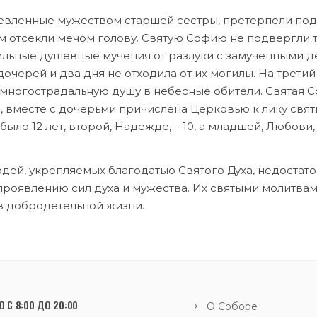
в­лен­ные му­же­ством стар­шей сест­ры, пре­тер­пе­ли по­
м от­сек­ли ме­чом го­ло­ву. Свя­тую Со­фию не под­верг­ли т
ль­ные ду­шев­ные му­че­ния от раз­лу­ки с за­му­чен­ны­ми 
до­че­рей и два дня не от­хо­ди­ла от их мо­ги­лы. На тре­ти
мно­го­стра­даль­ную ду­шу в небес­ные оби­те­ли. Свя­тая С
 вме­сте с до­черь­ми при­чис­ле­на Цер­ко­вью к ли­ку свя­
 бы­ло 12 лет, вто­рой, На­деж­де, – 10, а млад­шей, Лю­бо­ви
дей, укреп­ля­е­мых бла­го­да­тью Свя­то­го Ду­ха, недо­ста­то
ро­яв­ле­нию сил ду­ха и му­же­ства. Их свя­ты­ми мо­лит­ва­
в доб­ро­де­тель­ной жиз­ни.
 С 8:00 ДО 20:00
О Соборе