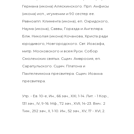
Германа
(
икона
) Аляскинского. Прп.
Анфисы
(
икона
) исп., игумении и 90 сестер ее.
Равноапп.
Климента
(
икона
), еп. Охридского,
Наума
(
икона
),
Саввы
,
Горазда
и
Ангеляра
.
Блж.
Николая
(
икона
) Кочанова, Христа ради
юродивого, Новгородского. Свт.
Иоасафа
,
митр. Московского и всея Руси.
Собор
Смоленских святых
.
Сщмч.
Амвросия
, еп.
Сарапульского. Сщмч.
Платона
и
Пантелеимона
пресвитера. Сщмч.
Иоанна
пресвитера.
Утр. - Ев. 10-е,
Ин., 66 зач., XXI, 1-14.
Лит. -
1 Кор.,
131 зач., IV, 9-16.
Мф., 72 зач., XVII, 14-23.
Вмч.:
2
Тим., 292 зач., II, 1-10.
Ин., 52 зач., XV, 17 - XVI, 2.