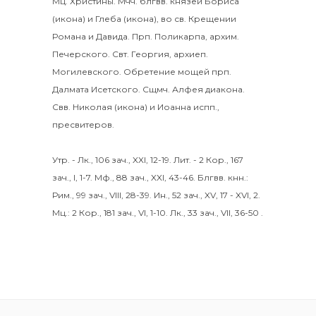
Мц.
Христины
.
Мчч. блгвв. князей
Бориса
(
икона
) и
Глеба
(
икона
), во св. Крещении
Романа и Давида.
Прп.
Поликарпа
, архим.
Печерского. Свт.
Георгия
, архиеп.
Могилевского. Обретение мощей прп.
Далмата
Исетского. Сщмч.
Алфея
диакона.
Свв.
Николая
(
икона
) и
Иоанна
испп.,
пресвитеров.
Утр. -
Лк., 106 зач., XXI, 12-19.
Лит. -
2 Кор., 167
зач., I, 1-7.
Мф., 88 зач., XXI, 43-46.
Блгвв. кнн.:
Рим., 99 зач., VIII, 28-39.
Ин., 52 зач., XV, 17 - XVI, 2.
Мц.:
2 Кор., 181 зач., VI, 1-10.
Лк., 33 зач., VII, 36-50
.