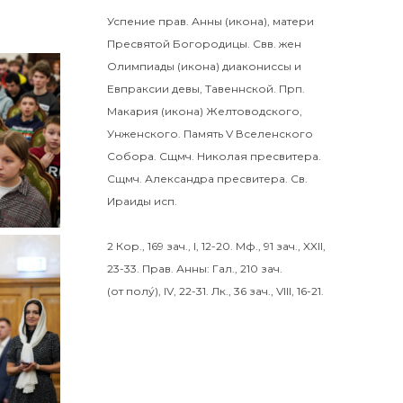
Успение прав.
Анны
(
икона
), матери
Пресвятой Богородицы. Свв. жен
Олимпиады
(
икона
) диакониссы и
Евпраксии
девы, Тавеннской. Прп.
Макария
(
икона
) Желтоводского,
Унженского. Память
V Вселенского
Собора
. Сщмч.
Николая
пресвитера.
Сщмч.
Александра
пресвитера. Св.
Ираиды
исп.
2 Кор., 169 зач., I, 12-20.
Мф., 91 зач., XXII,
23-33.
Прав. Анны:
Гал., 210 зач.
(от полу́), IV, 22-31.
Лк., 36 зач., VIII, 16-21.