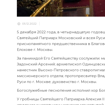
05.12.2022
5 декабря 2022 года, в четырнадцатую годовщ
Святейший Патриарх Московский и всея Руси
приснопамятного предшественника в Благов
Елохове г. Москвы.
За панихидой Его Святейшеству сослужили: 
Задонский Арсений; архиепископ Одинцовск
наместник Высоко-Петровского ставропигиал
миссионерского отдела; протопресвитер Вла
Руси по г. Москве; духовенство г. Москвы.
Богослужебные песнопения исполнил хор Бого
У гробницы Святейшего Патриарха Алексия I
игумении и насельницы женских монастырей