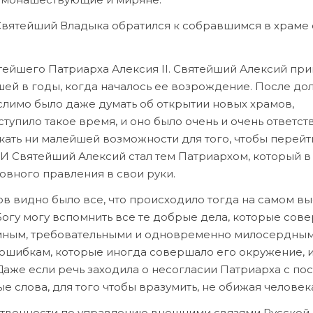
вятейший Владыка обратился к собравшимся в храме 
тейшего Патриарха Алексия II. Святейший Алексий при
й в годы, когда началось ее возрождение. После дол
слимо было даже думать об открытии новых храмов,
тупило такое время, и оно было очень и очень ответст
скать ни малейшей возможности для того, чтобы перейт
И Святейший Алексий стал тем Патриархом, который в
вного правления в свои руки.
в видно было все, что происходило тогда на самом в
Богу могу вспомнить все те добрые дела, которые сов
умным, требовательными и одновременно милосердным
 ошибкам, которые иногда совершало его окружение, 
Даже если речь заходила о несогласии Патриарха с по
 слова, для того чтобы вразумить, не обижая человек
тственности по управлению внешними связями Русской