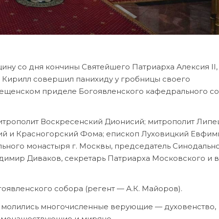
ину со дня кончины Святейшего Патриарха Алексия II,
 Кирилл совершил панихиду у гробницы своего
ещенском приделе Богоявленского кафедрального со
митрополит Воскресенский Дионисий; митрополит Липе
ий и Красногорский Фома; епископ Луховицкий Евфим
ьного монастыря г. Москвы, председатель Синодальн
димир Диваков, секретарь Патриарха Московского и 
явленского собора (регент — А.К. Майоров).
I молились многочисленные верующие — духовенство,
, монашествующие и миряне.