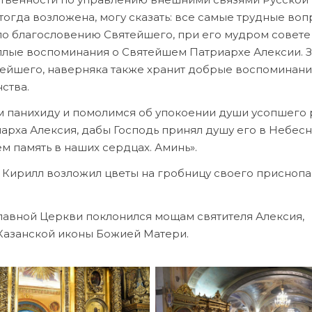
огда возложена, могу сказать: все самые трудные воп
по благословению Святейшего, при его мудром совете
лые воспоминания о Святейшем Патриархе Алексии. З
вятейшего, наверняка также хранит добрые воспоминани
ства.
м панихиду и помолимся об упокоении души усопшего 
рха Алексия, дабы Господь принял душу его в Небес
м память в наших сердцах. Аминь».
Кирилл возложил цветы на гробницу своего присноп
авной Церкви поклонился мощам святителя Алексия,
 Казанской иконы Божией Матери.