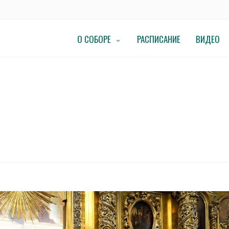
О СОБОРЕ
РАСПИСАНИЕ
ВИДЕО
 и всея Руси Кирилл совершил панихиду у гробницы патриарха Алексия II
ВСКИЙ И ВСЕЯ РУСИ КИРИЛЛ СОВЕ