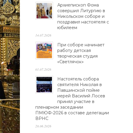
Архиепископ Фома
совершил Литургию в
Никольском соборе и
поздравил настоятеля с
юбилеем
14.07.2026
При соборе начинает
работу детская
творческая студия
«Светлячок»
01.07.2026
Настоятель собора
святителя Николая в
Павшинской пойме
иерей Василий Лосев
принял участие в
пленарном заседании
ПМЮФ-2026 в составе делегации
ВРНС
28.06.2026