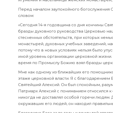
Перед началом заупокойного богослужения С
словом:
«Сегодня 14-я годовщина со дня кончины Свя
бразды духовного руководства Церковью наше
стесненных обстоятельств, при которых немы
монастырей, духовных учебных заведений, нас
потому что в новых условиях нельзя было упу
иной уровень организации церковной жизни. 
время по Промыслу Божию взял бразды церко
Мне как одному из ближайших его помощнико
этаже церковной власти. Я с благодарением 
Святейший Алексий. Он был спокойным, раз
Патриарх Алексий с пониманием относился к
никогда не доставлял особой горечи людям. 
окружавших его людей, он находил правильные
Благодарю Бога за те годы и ввиду той отве