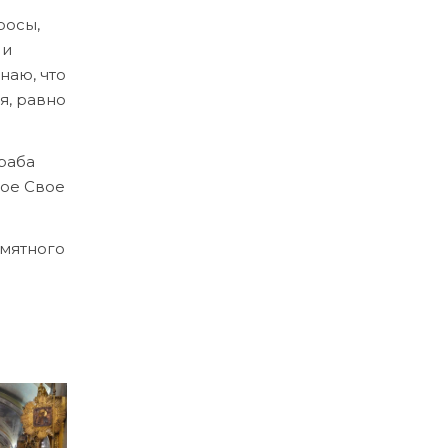
росы,
 и
наю, что
я, равно
раба
ное Свое
амятного