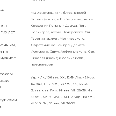
со
Мц.
Христины
.
Мчч. блгвв. князей
Бориса
(
икона
) и
Глеба
(
икона
), во св.
нял
Крещении Романа и Давида.
Прп.
гих лет
Поликарпа
, архим. Печерского. Свт.
Георгия
, архиеп. Могилевского.
венным,
Обретение мощей прп.
Далмата
и на
Исетского. Сщмч.
Алфея
диакона. Свв.
 нужное
Николая
(
икона
) и
Иоанна
испп.,
пресвитеров.
ысоком
Утр. -
Лк., 106 зач., XXI, 12-19.
Лит. -
2 Кор.,
ершил
167 зач., I, 1-7.
Мф., 88 зач., XXI, 43-46.
.
Блгвв. кнн.:
Рим., 99 зач., VIII, 28-39.
Ин.,
и
52 зач., XV, 17 - XVI, 2.
Мц.:
2 Кор., 181 зач.,
ступками
VI, 1-10.
Лк., 33 зач., VII, 36-50
.
а.