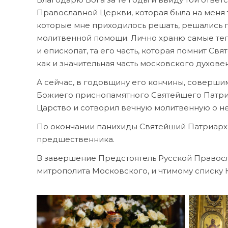
Православной Церкви, которая была на меня т
которые мне приходилось решать, решались 
молитвенной помощи. Лично храню самые теп
и епископат, та его часть, которая помнит С
как и значительная часть московского духовен
А сейчас, в годовщину его кончины, соверши
Божиего приснопамятного Святейшего Патриа
Царство и сотворил вечную молитвенную о не
По окончании панихиды Святейший Патриарх 
предшественника.
В завершение Предстоятель Русской Правосл
митрополита Московского, и чтимому списку