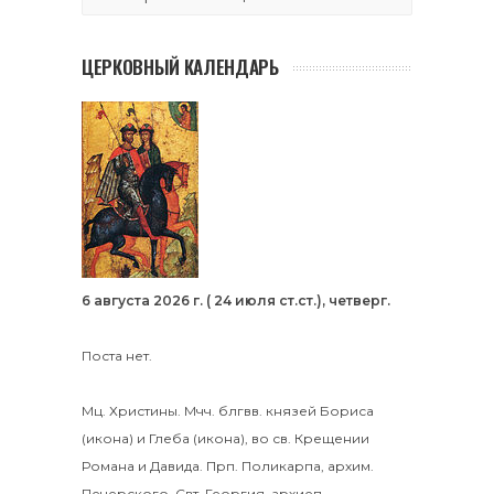
ЦЕРКОВНЫЙ КАЛЕНДАРЬ
6 августа 2026 г. ( 24 июля ст.ст.), четверг.
Поста нет.
Мц.
Христины
.
Мчч. блгвв. князей
Бориса
(
икона
) и
Глеба
(
икона
), во св. Крещении
Романа и Давида.
Прп.
Поликарпа
, архим.
Печерского. Свт.
Георгия
, архиеп.