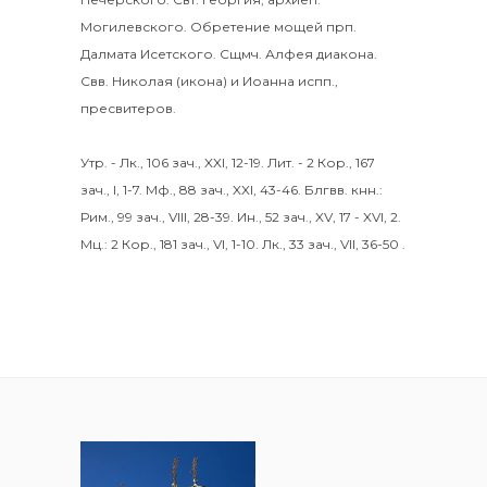
Могилевского. Обретение мощей прп.
Далмата
Исетского. Сщмч.
Алфея
диакона.
Свв.
Николая
(
икона
) и
Иоанна
испп.,
пресвитеров.
Утр. -
Лк., 106 зач., XXI, 12-19.
Лит. -
2 Кор., 167
зач., I, 1-7.
Мф., 88 зач., XXI, 43-46.
Блгвв. кнн.:
Рим., 99 зач., VIII, 28-39.
Ин., 52 зач., XV, 17 - XVI, 2.
Мц.:
2 Кор., 181 зач., VI, 1-10.
Лк., 33 зач., VII, 36-50
.