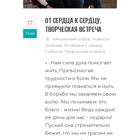
ОТ СЕРДЦА К СЕРДЦУ.
17
ТВОРЧЕСКАЯ ВСТРЕЧА
Май
Никольский собор
,
Новости
прихода
,
От сердца к сердцу
,
События
,
Творческая встреча
«…Нам сила духа помогает
жить, Превозмогая
трудности и боли. Мы не
привыкли плакаться и ныть.
В борьбе мы закаляем свою
волю. Мы понимаем: это
благо - жизнь! Ведь каждый
её день для нас - подарок!
Пускай она стремительно
бежит, Но мы не тратим ни