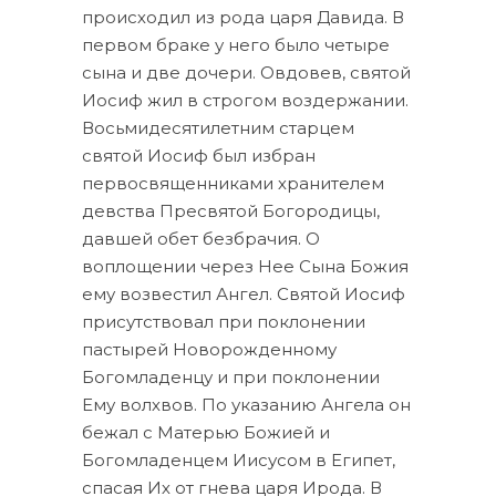
происходил из рода царя Давида. В
первом браке у него было четыре
сына и две дочери. Овдовев, святой
Иосиф жил в строгом воздержании.
Восьмидесятилетним старцем
святой Иосиф был избран
первосвященниками хранителем
девства Пресвятой Богородицы,
давшей обет безбрачия. О
воплощении через Нее Сына Божия
ему возвестил Ангел. Святой Иосиф
присутствовал при поклонении
пастырей Новорожденному
Богомладенцу и при поклонении
Ему волхвов. По указанию Ангела он
бежал с Матерью Божией и
Богомладенцем Иисусом в Египет,
спасая Их от гнева царя Ирода. В