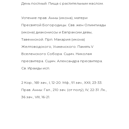
День постный. Пища с растительным маслом.
Успение прав.
Анны
(
икона
), матери
Пресвятой Богородицы. Свв. жен
Олимпиады
(
икона
) диакониссы и
Евпраксии
девы,
Тавеннской. Прп.
Макария
(
икона
)
Желтоводского, Унженского. Память
V
Вселенского Собора
. Сщмч.
Николая
пресвитера. Сщмч.
Александра
пресвитера.
Св.
Ираиды
исп.
2 Кор., 169 зач., I, 12-20.
Мф., 91 зач., XXII, 23-33.
Прав. Анны:
Гал., 210 зач. (от полу́), IV, 22-31.
Лк.,
36 зач., VIII, 16-21.