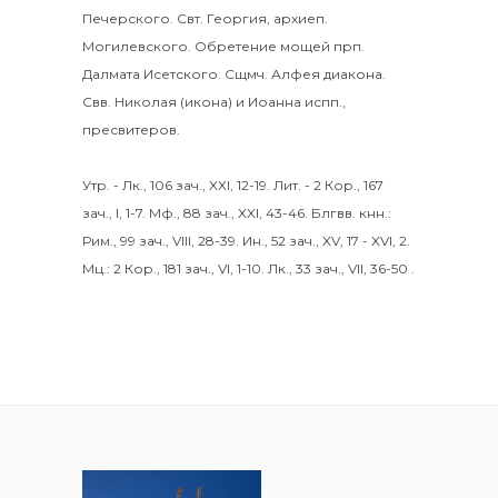
Печерского. Свт.
Георгия
, архиеп.
Могилевского. Обретение мощей прп.
Далмата
Исетского. Сщмч.
Алфея
диакона.
Свв.
Николая
(
икона
) и
Иоанна
испп.,
пресвитеров.
Утр. -
Лк., 106 зач., XXI, 12-19.
Лит. -
2 Кор., 167
зач., I, 1-7.
Мф., 88 зач., XXI, 43-46.
Блгвв. кнн.:
Рим., 99 зач., VIII, 28-39.
Ин., 52 зач., XV, 17 - XVI, 2.
Мц.:
2 Кор., 181 зач., VI, 1-10.
Лк., 33 зач., VII, 36-50
.