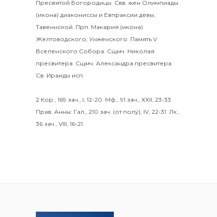
Пресвятой Богородицы. Свв. жен
Олимпиады
(
икона
) диакониссы и
Евпраксии
девы,
Тавеннской. Прп.
Макария
(
икона
)
Желтоводского, Унженского. Память
V
Вселенского Собора
. Сщмч.
Николая
пресвитера. Сщмч.
Александра
пресвитера.
Св.
Ираиды
исп.
2 Кор., 169 зач., I, 12-20.
Мф., 91 зач., XXII, 23-33.
Прав. Анны:
Гал., 210 зач. (от полу́), IV, 22-31.
Лк.,
36 зач., VIII, 16-21.