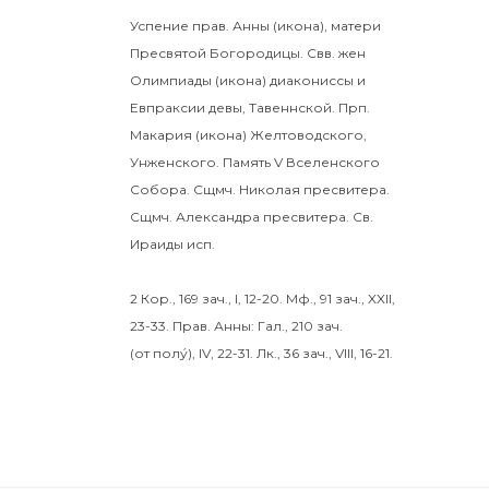
Успение прав.
Анны
(
икона
), матери
Пресвятой Богородицы. Свв. жен
Олимпиады
(
икона
) диакониссы и
Евпраксии
девы, Тавеннской. Прп.
Макария
(
икона
) Желтоводского,
Унженского. Память
V Вселенского
Собора
. Сщмч.
Николая
пресвитера.
Сщмч.
Александра
пресвитера. Св.
Ираиды
исп.
2 Кор., 169 зач., I, 12-20.
Мф., 91 зач., XXII,
23-33.
Прав. Анны:
Гал., 210 зач.
(от полу́), IV, 22-31.
Лк., 36 зач., VIII, 16-21.