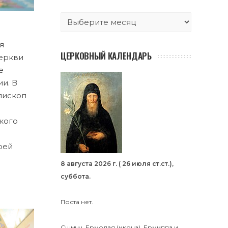
я
ЦЕРКОВНЫЙ КАЛЕНДАРЬ
Церкви
е
и. В
пископ
кого
рей
8 августа 2026 г. ( 26 июля ст.ст.),
суббота.
Поста нет.
Сщмчч.
Ермолая
(
икона
),
Ермиппа
и