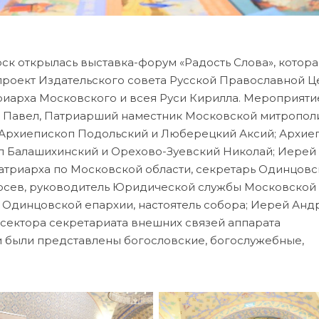
рск открылась выставка-форум «Радость Слова», котора
 проект Издательского совета Русской Православной 
иарха Московского и всея Руси Кирилла. Мероприяти
 Павел, Патриарший наместник Московской митрополи
: Архиепископ Подольский и Люберецкий Аксий; Архие
п Балашихинский и Орехово-Зуевский Николай; Иерей
атриарха по Московской области, секретарь Одинцовс
Лосев, руководитель Юридической службы Московской
 Одинцовской епархии, настоятель собора; Иерей Анд
 сектора секретариата внешних связей аппарата
и были представлены богословские, богослужебные,