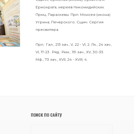
Ермократа
, иереев Никомидийских.
Прмц.
Параскевы
. Прп.
Моисея
(
икона
)
Угрина, Печерского. Сщмч.
Сергия
пресвитера.
Прп.:
Гал., 213 зач., V, 22 - VI, 2.
Лк., 24 зач.,
VI, 17-23
. Ряд.:
Рим., 119 зач., XV, 30-33.
Мф., 73 зач., XVII, 24 - XVIII, 4.
ПОИСК ПО САЙТУ