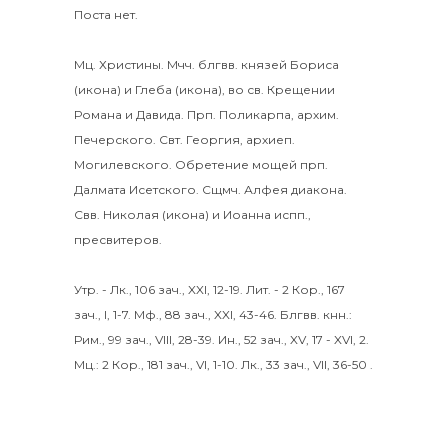
Поста нет.
Мц.
Христины
.
Мчч. блгвв. князей
Бориса
(
икона
) и
Глеба
(
икона
), во св. Крещении
Романа и Давида.
Прп.
Поликарпа
, архим.
Печерского. Свт.
Георгия
, архиеп.
Могилевского. Обретение мощей прп.
Далмата
Исетского. Сщмч.
Алфея
диакона.
Свв.
Николая
(
икона
) и
Иоанна
испп.,
пресвитеров.
Утр. -
Лк., 106 зач., XXI, 12-19.
Лит. -
2 Кор., 167
зач., I, 1-7.
Мф., 88 зач., XXI, 43-46.
Блгвв. кнн.:
Рим., 99 зач., VIII, 28-39.
Ин., 52 зач., XV, 17 - XVI, 2.
Мц.:
2 Кор., 181 зач., VI, 1-10.
Лк., 33 зач., VII, 36-50
.