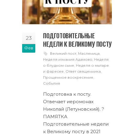
ПОДГОТОВИТЕЛЬНЫЕ
23
НЕДЕЛИ К ВЕЛИКОМУ ПОСТУ
Фев
Великий пост
,
Масленица
,
Неделя изнания Адамово
,
Неделя
о блудном сыне
,
Неделя о мытаре
и фаресее
,
Ответ священника
,
Прощенное воскресение
,
События
Подготовка к посту.
Отвечает иеромонах
Николай (Летуновский). ?
ПАМЯТКА
Подготовительные недели
к Великому посту в 2021