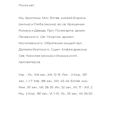
Поста нет.
Мц.
Христины
.
Мчч. блгвв. князей
Бориса
(
икона
) и
Глеба
(
икона
), во св. Крещении
Романа и Давида.
Прп.
Поликарпа
, архим.
Печерского. Свт.
Георгия
, архиеп.
Могилевского. Обретение мощей прп.
Далмата
Исетского. Сщмч.
Алфея
диакона.
Свв.
Николая
(
икона
) и
Иоанна
испп.,
пресвитеров.
Утр. -
Лк., 106 зач., XXI, 12-19.
Лит. -
2 Кор., 167
зач., I, 1-7.
Мф., 88 зач., XXI, 43-46.
Блгвв. кнн.:
Рим., 99 зач., VIII, 28-39.
Ин., 52 зач., XV, 17 - XVI, 2.
Мц.:
2 Кор., 181 зач., VI, 1-10.
Лк., 33 зач., VII, 36-50
.