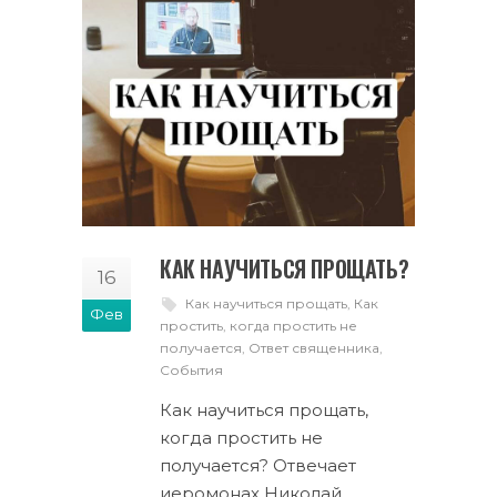
КАК НАУЧИТЬСЯ ПРОЩАТЬ?
16
Как научиться прощать
,
Как
Фев
простить
,
когда простить не
получается
,
Ответ священника
,
События
Как научиться прощать,
когда простить не
получается? Отвечает
иеромонах Николай