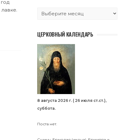
 год
 лавке.
ЦЕРКОВНЫЙ КАЛЕНДАРЬ
8 августа 2026 г. ( 26 июля ст.ст.),
суббота.
Поста нет.
Сщмчч.
Ермолая
(
икона
),
Ермиппа
и