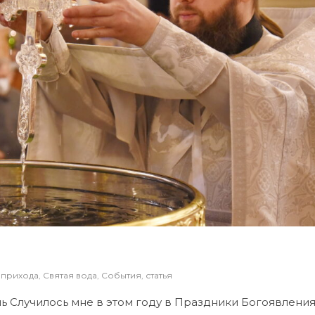
 прихода
,
Святая вода
,
События
,
статья
 Случилось мне в этом году в Праздники Богоявлени