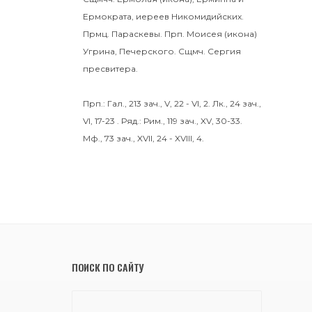
Ермократа
, иереев Никомидийских.
Прмц.
Параскевы
. Прп.
Моисея
(
икона
)
Угрина, Печерского. Сщмч.
Сергия
пресвитера.
Прп.:
Гал., 213 зач., V, 22 - VI, 2.
Лк., 24 зач.,
VI, 17-23
. Ряд.:
Рим., 119 зач., XV, 30-33.
Мф., 73 зач., XVII, 24 - XVIII, 4.
ПОИСК ПО САЙТУ