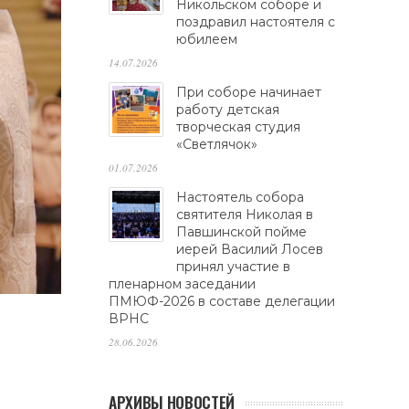
Никольском соборе и
поздравил настоятеля с
юбилеем
14.07.2026
При соборе начинает
работу детская
творческая студия
«Светлячок»
01.07.2026
Настоятель собора
святителя Николая в
Павшинской пойме
иерей Василий Лосев
принял участие в
пленарном заседании
ПМЮФ-2026 в составе делегации
ВРНС
28.06.2026
я
АРХИВЫ НОВОСТЕЙ