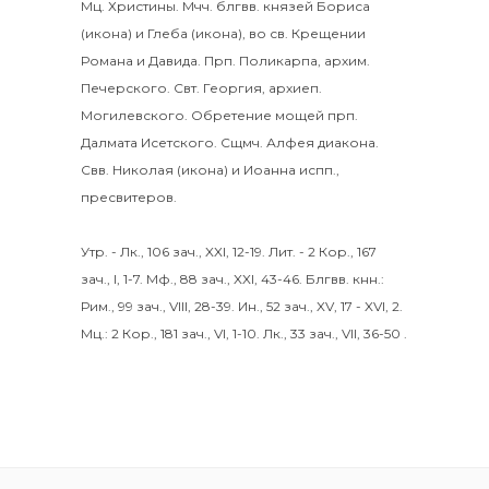
Мц.
Христины
.
Мчч. блгвв. князей
Бориса
(
икона
) и
Глеба
(
икона
), во св. Крещении
Романа и Давида.
Прп.
Поликарпа
, архим.
Печерского. Свт.
Георгия
, архиеп.
Могилевского. Обретение мощей прп.
Далмата
Исетского. Сщмч.
Алфея
диакона.
Свв.
Николая
(
икона
) и
Иоанна
испп.,
пресвитеров.
Утр. -
Лк., 106 зач., XXI, 12-19.
Лит. -
2 Кор., 167
зач., I, 1-7.
Мф., 88 зач., XXI, 43-46.
Блгвв. кнн.:
Рим., 99 зач., VIII, 28-39.
Ин., 52 зач., XV, 17 - XVI, 2.
Мц.:
2 Кор., 181 зач., VI, 1-10.
Лк., 33 зач., VII, 36-50
.