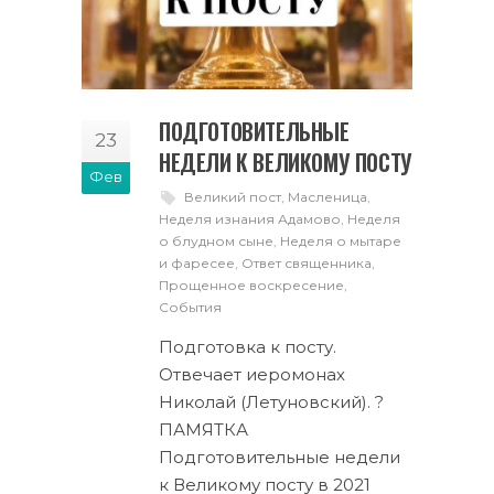
ПОДГОТОВИТЕЛЬНЫЕ
23
НЕДЕЛИ К ВЕЛИКОМУ ПОСТУ
Фев
Великий пост
,
Масленица
,
Неделя изнания Адамово
,
Неделя
о блудном сыне
,
Неделя о мытаре
и фаресее
,
Ответ священника
,
Прощенное воскресение
,
События
Подготовка к посту.
Отвечает иеромонах
Николай (Летуновский). ?
ПАМЯТКА
Подготовительные недели
к Великому посту в 2021