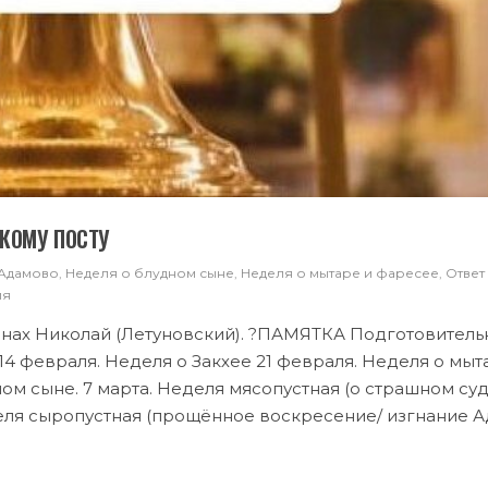
КОМУ ПОСТУ
 Адамово
,
Неделя о блудном сыне
,
Неделя о мытаре и фаресее
,
Ответ
ия
онах Николай (Летуновский). ?ПАМЯТКА Подготовител
 14 февраля. Неделя о Закхее 21 февраля. Неделя о мыт
ом сыне. 7 марта. Неделя мясопустная (о страшном суде
деля сыропустная (прощённое воскресение/ изгнание А