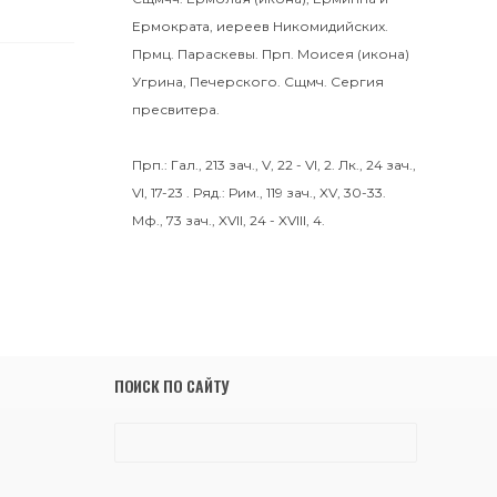
Ермократа
, иереев Никомидийских.
Прмц.
Параскевы
. Прп.
Моисея
(
икона
)
Угрина, Печерского. Сщмч.
Сергия
пресвитера.
Прп.:
Гал., 213 зач., V, 22 - VI, 2.
Лк., 24 зач.,
VI, 17-23
. Ряд.:
Рим., 119 зач., XV, 30-33.
Мф., 73 зач., XVII, 24 - XVIII, 4.
ПОИСК ПО САЙТУ