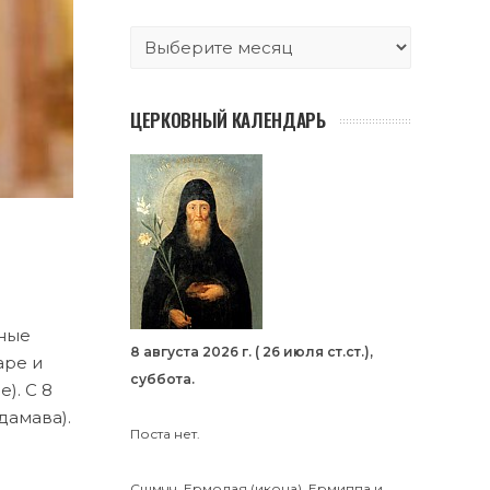
ЦЕРКОВНЫЙ КАЛЕНДАРЬ
ьные
8 августа 2026 г. ( 26 июля ст.ст.),
аре и
суббота.
). С 8
дамава).
Поста нет.
Сщмчч.
Ермолая
(
икона
),
Ермиппа
и