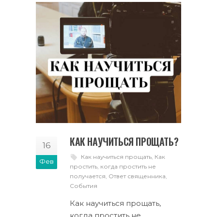
КАК НАУЧИТЬСЯ ПРОЩАТЬ?
16
Как научиться прощать
,
Как
Фев
простить
,
когда простить не
получается
,
Ответ священника
,
События
Как научиться прощать,
когда простить не