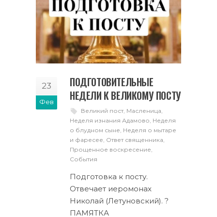
ПОДГОТОВИТЕЛЬНЫЕ
23
НЕДЕЛИ К ВЕЛИКОМУ ПОСТУ
Фев
Великий пост
,
Масленица
,
Неделя изнания Адамово
,
Неделя
о блудном сыне
,
Неделя о мытаре
и фаресее
,
Ответ священника
,
Прощенное воскресение
,
События
Подготовка к посту.
Отвечает иеромонах
Николай (Летуновский). ?
ПАМЯТКА