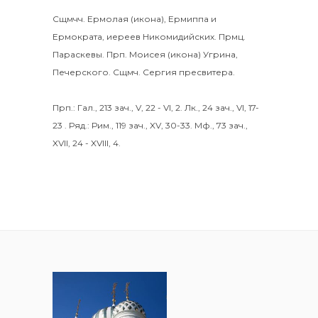
Сщмчч.
Ермолая
(
икона
),
Ермиппа
и
Ермократа
, иереев Никомидийских. Прмц.
Параскевы
. Прп.
Моисея
(
икона
) Угрина,
Печерского. Сщмч.
Сергия
пресвитера.
Прп.:
Гал., 213 зач., V, 22 - VI, 2.
Лк., 24 зач., VI, 17-
23
. Ряд.:
Рим., 119 зач., XV, 30-33.
Мф., 73 зач.,
XVII, 24 - XVIII, 4.